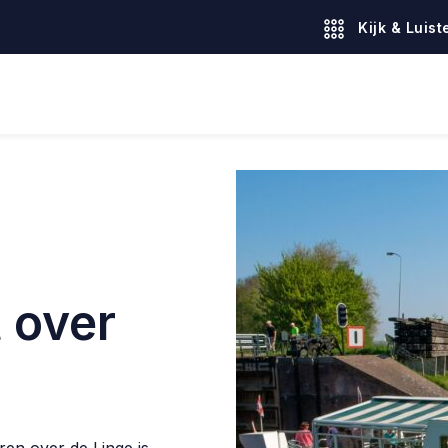
Kijk & Luist
 over