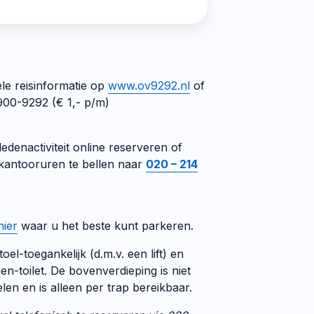
ele reisinformatie op
www.ov9292.nl
of
0900-9292 (€ 1,- p/m)
edenactiviteit online reserveren of
s kantooruren te bellen naar
020 – 214
hier
waar u het beste kunt parkeren.
el-toegankelijk (d.m.v. een lift) en
en-toilet. De bovenverdieping is niet
elen en is alleen per trap bereikbaar.