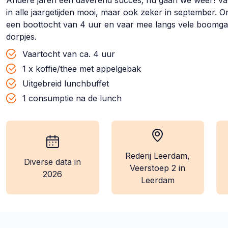
Andere jaren een daverend succes; nu gaan we weer! Var
in alle jaargetijden mooi, maar ook zeker in september. 
een boottocht van 4 uur en vaar mee langs vele boomga
dorpjes.
Vaartocht van ca. 4 uur
1 x koffie/thee met appelgebak
Uitgebreid lunchbuffet
1 consumptie na de lunch
Rederij Leerdam,
Diverse data in
wanneer:
locatie:
Veerstoep 2 in
2026
Leerdam