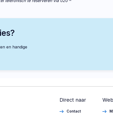
kel telefonisch te reserveren via 020 –
ies?
ten en handige
Direct naar
Web
Contact
M