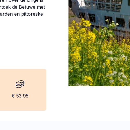
en over de Linge is
Ontdek de Betuwe met
arden en pittoreske
kosten:
€ 53,95