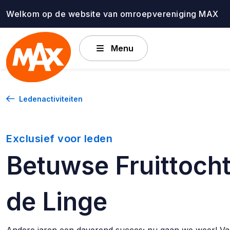
Ga
Welkom op de website van omroepvereniging MAX
naar
de
inhoud
Menu
Ledenactiviteiten
Exclusief voor leden
Betuwse Fruittocht
de Linge