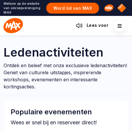
Ga
Welkom op de website
Omroep M
NPO S
Word lid van MAX
van omroepvereniging
naar
MAX
de
inhoud
Lees voor
Ledenactiviteiten
Ontdek en beleef met onze exclusieve ledenactiviteiten!
Geniet van culturele uitstapjes, inspirerende
workshops, evenementen en interessante
kortingsacties.
Populaire evenementen
Wees er snel bij en reserveer direct!