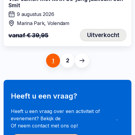
Smit
9 augustus 2026
wanneer:
Marina Park, Volendam
locatie:
vanaf € 39,95
Uitverkocht
2
1
Volgende
pagina
Heeft u een vraag?
Heeft u een vraag over een activiteit of
evenement? Bekijk de
algemene voorwaarden
.
Of neem contact met ons op!