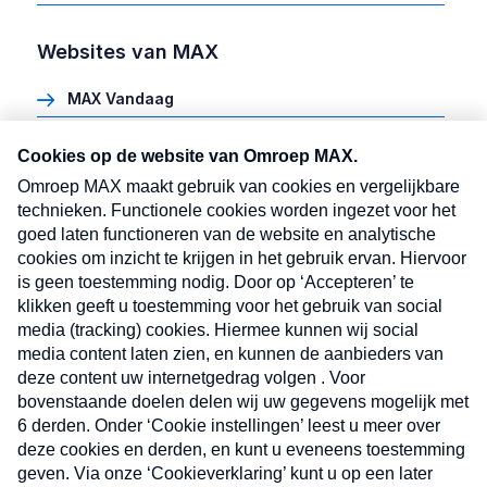
Websites van MAX
MAX Vandaag
Heel Holland Bakt
Meldpunt Actueel
MAX vakantieman
MAX Meeting Point
MAX Maakt Mogelijk
Cookie instellingen
Volg ons
Volg
Volg
Volg
Volg
ons
ons
ons
ons