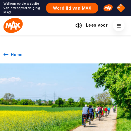
Ga
Welkom op de website
Omroep M
NPO S
Word lid van MAX
van omroepvereniging
naar
MAX
de
inhoud
Lees voor
Home