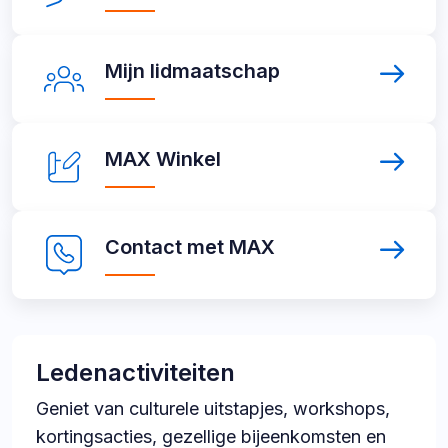
lid
links
Mijn
Mijn lidmaatschap
lidmaatschap
MAX
MAX Winkel
Winkel
Contact
Contact met MAX
met
MAX
Ledenactiviteiten
Geniet van culturele uitstapjes, workshops,
kortingsacties, gezellige bijeenkomsten en