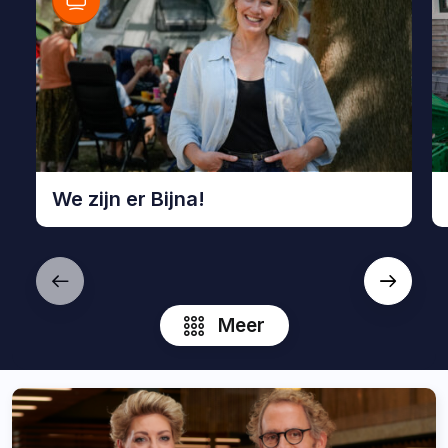
We zijn er Bijna!
Bekijk
Be
We
B
zijn
N
er
Meer
Bijna!