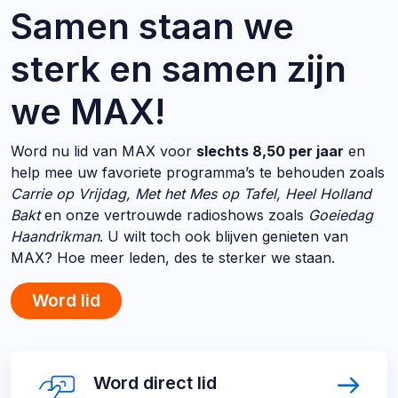
Samen staan we
sterk en samen zijn
we MAX!
Word nu lid van MAX voor
slechts 8,50 per jaar
en
help mee uw favoriete programma’s te behouden zoals
Carrie op Vrijdag, Met het Mes op Tafel, Heel Holland
Bakt
en onze vertrouwde radioshows zoals
Goeiedag
Haandrikman
. U wilt toch ook blijven genieten van
MAX? Hoe meer leden, des te sterker we staan.
Word lid
Direct
Word
Word direct lid
direct
naar