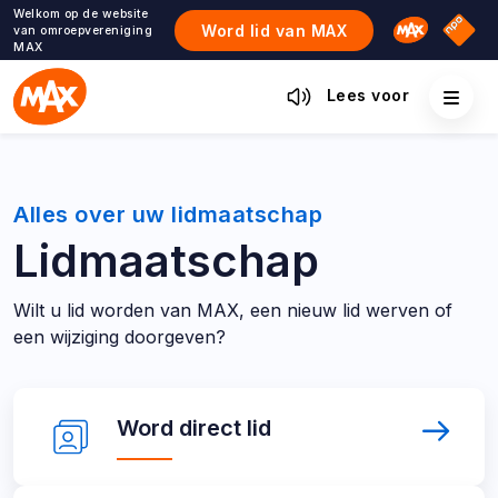
Ga
Welkom op de website
Omroep M
NPO S
Word lid van MAX
van omroepvereniging
naar
MAX
de
inhoud
Lees voor
Alles over uw lidmaatschap
Lidmaatschap
Wilt u lid worden van MAX, een nieuw lid werven of
een wijziging doorgeven?
Direct
Word
Word
direct lid
direct
naar
lid
links