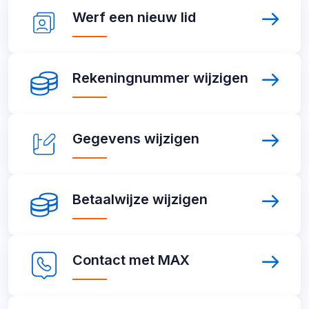
Werf
Werf
een nieuw lid
een
nieuw
lid
Rekeningnummer
Rekeningnummer
wijzigen
wijzigen
Gegevens
Gegevens
wijzigen
wijzigen
Betaalwijze
Betaalwijze
wijzigen
wijzigen
Contact
Contact
met MAX
met
MAX
MAX