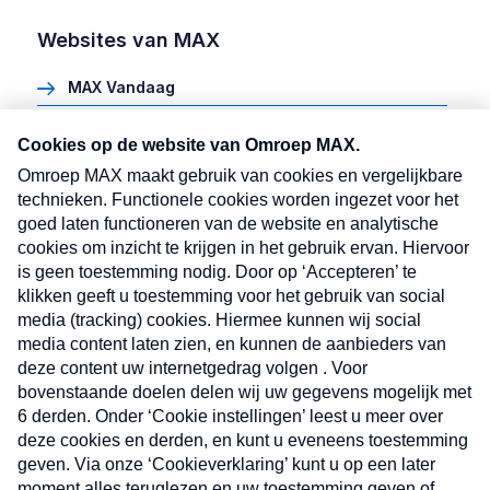
Websites van MAX
MAX Vandaag
Heel Holland Bakt
Meldpunt Actueel
MAX vakantieman
MAX Meeting Point
MAX Maakt Mogelijk
Cookie instellingen
Volg ons
Volg
Volg
Volg
Volg
ons
ons
ons
ons
Disclaimer
Algemene voorwaarden
op
op
op
op