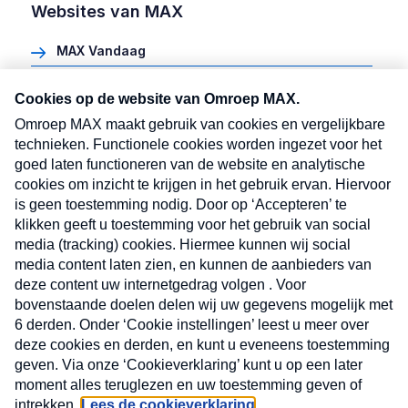
Websites van MAX
MAX Vandaag
Heel Holland Bakt
Meldpunt Actueel
MAX vakantieman
MAX Meeting Point
MAX Maakt Mogelijk
Cookie instellingen
Volg ons
Volg
Volg
Volg
Volg
ons
ons
ons
ons
Disclaimer
Algemene voorwaarden
op
op
op
op
menu
Facebook
Instagram
Linked
TikTok