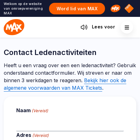
Ga
Welkom op de website
Omroep M
NPO S
Word lid van MAX
van omroepvereniging
naar
MAX
de
inhoud
Lees voor
Contact Ledenactiviteiten
Heeft u een vraag over een een ledenactiviteit? Gebruik
onderstaand contactformulier. Wij streven er naar om
binnen 3 werkdagen te reageren.
Bekijk hier ook de
algemene voorwaarden van MAX Tickets
.
Naam
(Vereist)
Adres
(Vereist)