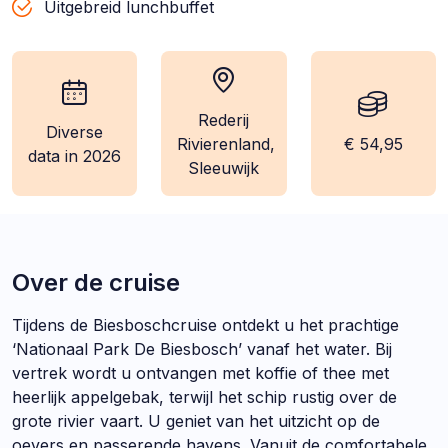
Uitgebreid lunchbuffet
Rederij
Diverse
wanneer:
locatie:
kosten:
Rivierenland,
€ 54,95
data in 2026
Sleeuwijk
Over de cruise
Tijdens de Biesboschcruise ontdekt u het prachtige
‘Nationaal Park De Biesbosch’ vanaf het water. Bij
vertrek wordt u ontvangen met koffie of thee met
heerlijk appelgebak, terwijl het schip rustig over de
grote rivier vaart. U geniet van het uitzicht op de
oevers en passerende havens. Vanuit de comfortabele