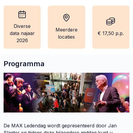
Diverse
Meerdere
wanneer:
locatie:
kosten:
data najaar
€ 17,50 p.p.
locaties
2026
Programma
De MAX Ledendag wordt gepresenteerd door Jan
Slagter en tijdens deze bijzondere middag kunt u