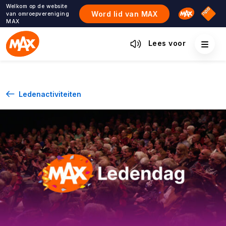
Ga
Welkom op de website
Omroep M
NPO S
Word lid van MAX
van omroepvereniging
naar
MAX
de
inhoud
Lees voor
Ledenactiviteiten