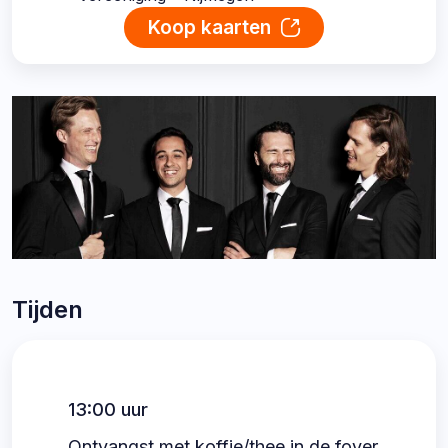
Koop kaarten
Tijden
13:00 uur
Ontvangst met koffie/thee in de foyer