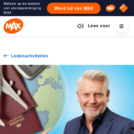
Ga
Welkom op de website
Omroep M
NPO S
Word lid van MAX
van omroepvereniging
naar
MAX
de
inhoud
Lees voor
Ledenactiviteiten