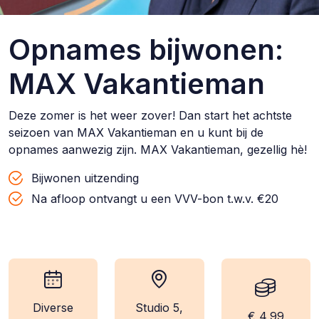
Opnames bijwonen:
MAX Vakantieman
Deze zomer is het weer zover! Dan start het achtste
seizoen van MAX Vakantieman en u kunt bij de
opnames aanwezig zijn. MAX Vakantieman, gezellig hè!
Bijwonen uitzending
Na afloop ontvangt u een VVV-bon t.w.v. €20
Diverse
Studio 5,
wanneer:
locatie:
kosten:
€ 4,99