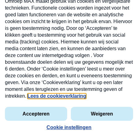
€ 4,99 p.p.
incl. servicekosten.
Uitverkocht