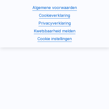
ons
ons
ons
ons
Disclaimer
Algemene voorwaarden
op
op
op
op
menu
Facebook
Instagram
Linked
TikTok
Cookieverklaring
Privacyverklaring
Kwetsbaarheid melden
Cookie instellingen