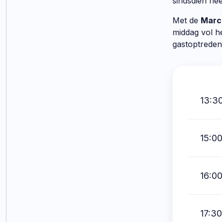
sindsdien hee
Met de
Marce
middag vol h
gastoptreden
13:30
15:00
16:00
17:30