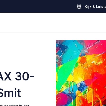
Kijk & Luist
AX 30-
Smit