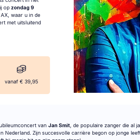
ts concert in het
j op
zondag 9
MAX, waar u in de
t met uitsluitend
kosten:
vanaf € 39,95
 jubileumconcert van
Jan Smit
, de populaire zanger die al 
n Nederland. Zijn succesvolle carrière begon op jonge leeft