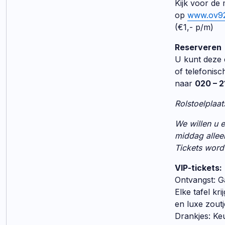
Kijk voor de 
op
www.ov92
(€1,- p/m)
Reserveren
U kunt deze e
of telefonisc
naar
020 – 2
Rolstoelplaat
We willen u e
middag allee
Tickets wordt
VIP-tickets:
Ontvangst: G
Elke tafel kr
en luxe zoutj
Drankjes: Keuz