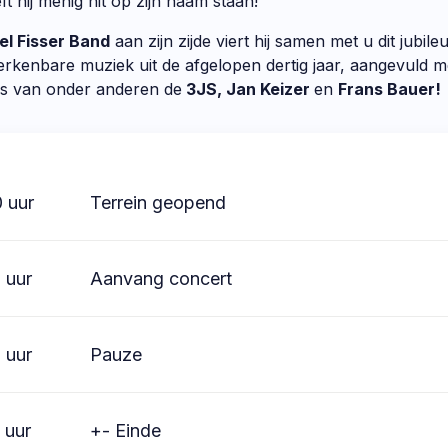
ft hij menig hit op zijn naam staan!
l Fisser Band
aan zijn zijde viert hij samen met u dit jubi
erkenbare muziek uit de afgelopen dertig jaar, aangevuld m
s van onder anderen de
3JS, Jan Keizer
en
Frans Bauer!
 uur
Terrein geopend
 uur
Aanvang concert
 uur
Pauze
 uur
+- Einde