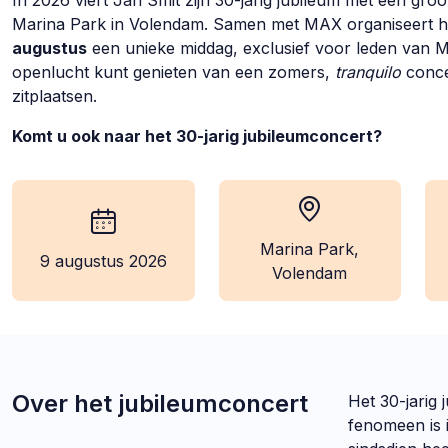
In 2026 viert Jan Smit zijn 30-jarig jubileum met een groo
Marina Park in Volendam. Samen met MAX organiseert hi
augustus
een unieke middag, exclusief voor leden van 
openlucht kunt genieten van een zomers,
tranquilo
concer
zitplaatsen.
Komt u ook naar het 30-jarig jubileumconcert?
Marina Park,
wanneer:
locatie:
9 augustus 2026
Volendam
Over het jubileumconcert
Het 30-jarig
fenomeen is i