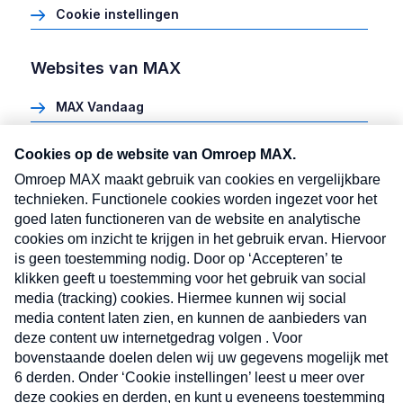
Cookie instellingen
Websites van MAX
MAX Vandaag
Heel Holland Bakt
Meldpunt Actueel
MAX vakantieman
MAX Meeting Point
MAX Maakt Mogelijk
Cookie instellingen
Volg ons
Volg
Volg
Volg
Volg