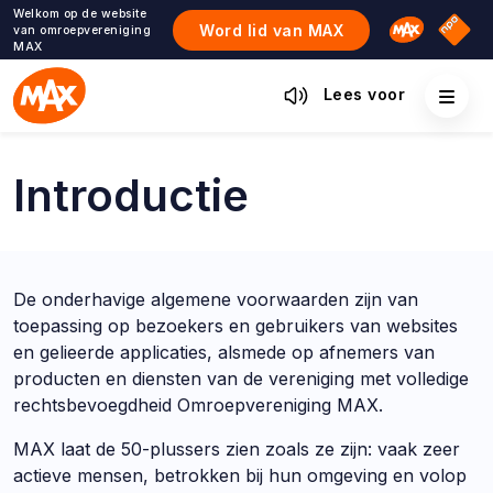
Ga
Welkom op de website
Omroep M
NPO S
Word lid van MAX
van omroepvereniging
naar
MAX
de
inhoud
Lees voor
Introductie
De onderhavige algemene voorwaarden zijn van
toepassing op bezoekers en gebruikers van websites
en gelieerde applicaties, alsmede op afnemers van
producten en diensten van de vereniging met volledige
rechtsbevoegdheid Omroepvereniging MAX.
MAX laat de 50-plussers zien zoals ze zijn: vaak zeer
actieve mensen, betrokken bij hun omgeving en volop