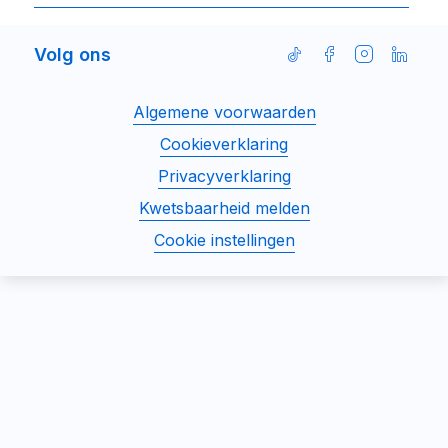
Volg ons
Volg
Volg
Volg
Volg
ons
ons
ons
ons
Disclaimer
Algemene voorwaarden
op
op
op
op
menu
Facebook
Instagram
Linked
TikTok
Cookieverklaring
Privacyverklaring
Kwetsbaarheid melden
Cookie instellingen