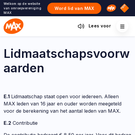
Ga
Welkom op de website
Omroep M
NPO S
Word lid van MAX
van omroepvereniging
naar
MAX
de
inhoud
Lees voor
Lidmaatschapsvoorw
aarden
E.1
Lidmaatschap staat open voor iedereen. Alleen
MAX leden van 16 jaar en ouder worden meegeteld
voor de berekening van het aantal leden van MAX.
E.2
Contributie