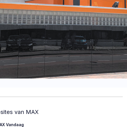
sites van MAX
AX Vandaag