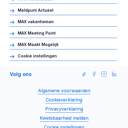
Meldpunt Actueel
MAX vakantieman
MAX Meeting Point
MAX Maakt Mogelijk
Cookie instellingen
Volg ons
Volg
Volg
Volg
Volg
ons
ons
ons
ons
Disclaimer
Algemene voorwaarden
op
op
op
op
menu
Facebook
Instagram
Linked
TikTok
Cookieverklaring
Privacyverklaring
Kwetsbaarheid melden
Cookie instellingen