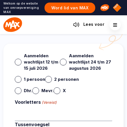
Ga
Welkom op de website
Omroep M
NPO S
Word lid van MAX
van omroepvereniging
naar
MAX
de
inhoud
Lees voor
Aanmelden
Aanmelden
wachtlijst 12 t/m
wachtlijst 24 t/m 27
15 juli 2026
augustus 2026
1 persoon
2 personen
Dhr.
Mevr.
X
Voorletters
(Vereist)
Tussenvoegsel