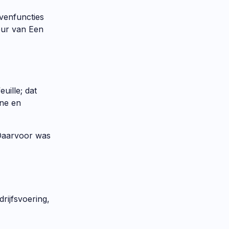
venfuncties
deur van Een
uille; dat
ine en
 Daarvoor was
rijfsvoering,