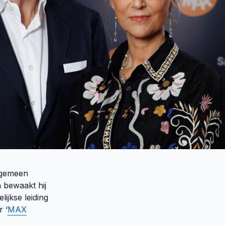
Algemeen
n bewaakt hij
lijkse leiding
 ‘
MAX