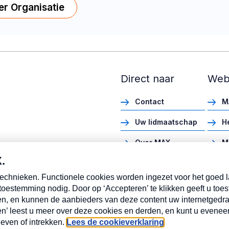
er Organisatie
Direct naar
Web
Contact
M
Uw lidmaatschap
H
Over MAX
M
Vacatures
M
Pers
M
MAX Winkel
M
Cookie instellingen
C