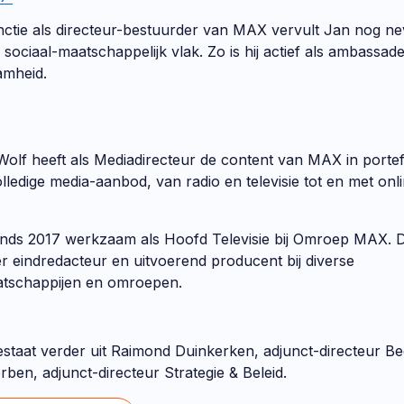
unctie als directeur-bestuurder van MAX vervult Jan nog ne
sociaal-maatschappelijk vlak. Zo is hij actief als ambassa
amheid.
 Wolf heeft als Mediadirecteur de content van MAX in
portefe
olledige media-aanbod, van radio en televisie tot en met onl
 sinds 2017 werkzaam als Hoofd Televisie bij Omroep MAX.
er eindredacteur en uitvoerend producent bij diverse
atschappijen en omroepen.
estaat verder uit Raimond Duinkerken, adjunct-directeur Bed
ben, adjunct-directeur Strategie & Beleid.