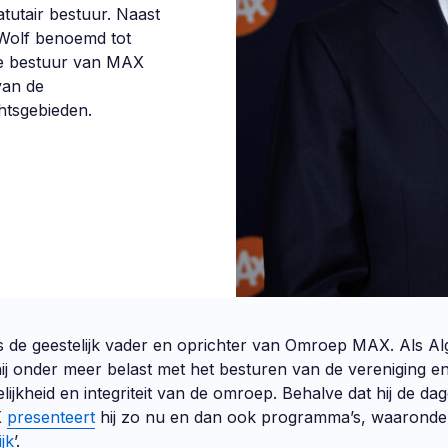
tutair bestuur. Naast
e Wolf benoemd tot
ale bestuur van MAX
van de
htsgebieden.
is de geestelijk vader en oprichter van Omroep MAX. Als 
hij onder meer belast met het besturen van de vereniging e
ijkheid en integriteit van de omroep. Behalve dat hij de dage
X
presenteert
hij zo nu en dan ook programma’s, waaronder
jk
’.