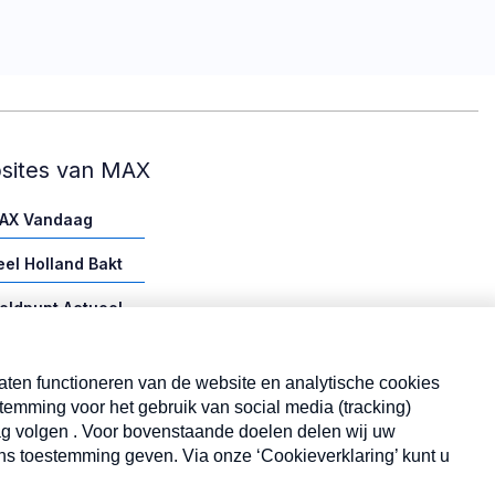
sites van MAX
AX Vandaag
eel Holland Bakt
eldpunt Actueel
AX vakantieman
AX Meeting Point
AX Maakt Mogelijk
ookie instellingen