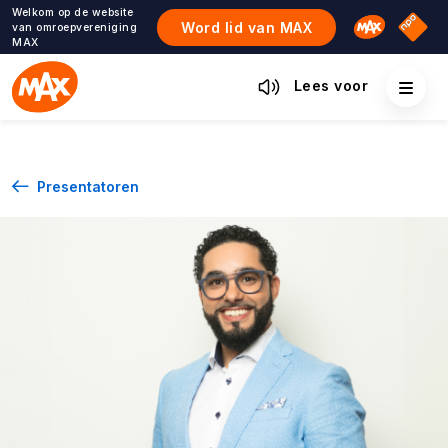
Ga
Welkom op de website
Omroep M
NPO S
Word lid van MAX
van omroepvereniging
naar
MAX
de
inhoud
Lees voor
Presentatoren