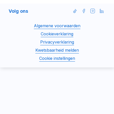
Volg ons
Volg
Volg
Volg
Volg
ons
ons
ons
ons
Disclaimer
Algemene voorwaarden
op
op
op
op
menu
Facebook
Instagram
Linked
TikTok
Cookieverklaring
Privacyverklaring
Kwetsbaarheid melden
Cookie instellingen