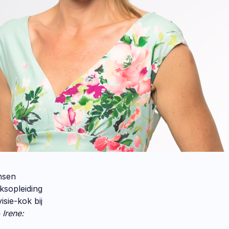
nsen
ksopleiding
isie-kok bij
 Irene: