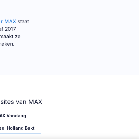
oor MAX
staat
af 2017
maakt ze
maken.
sites van MAX
AX Vandaag
eel Holland Bakt