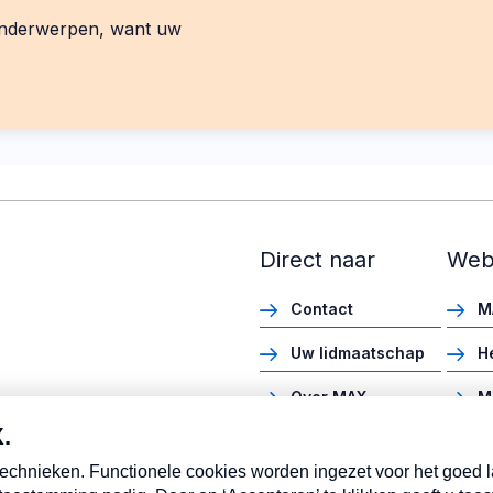
 onderwerpen, want uw
Direct naar
Web
Contact
M
Uw lidmaatschap
H
Over MAX
M
Vacatures
M
Pers
M