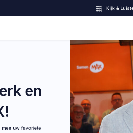
Kijk & Luist
erk en
X!
 mee uw favoriete