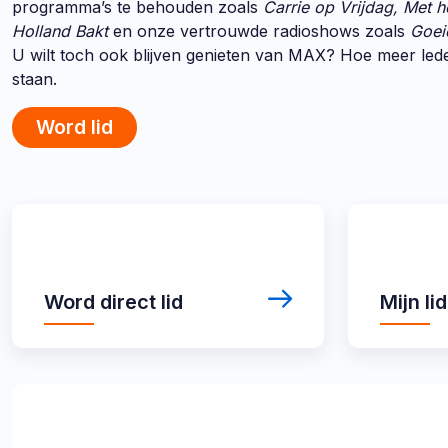
programma’s te behouden zoals
Carrie op Vrijdag, Met h
Holland Bakt
en onze vertrouwde radioshows zoals
Goei
U wilt toch ook blijven genieten van MAX? Hoe meer lede
staan.
Word lid
Direct
Word
Mijn
direct
lidmaatschap
naar
lid
links
Word direct lid
Mijn l