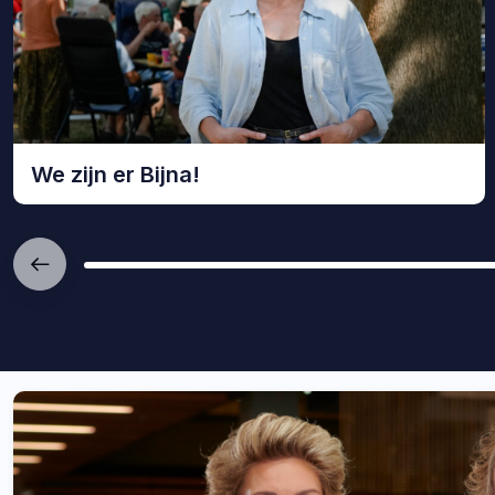
Bekijk
We zijn er Bijna!
We
zijn
er
Bijna!