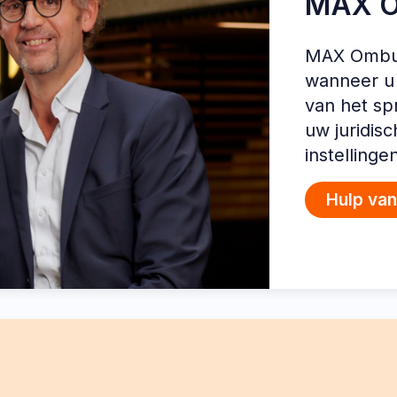
MAX 
MAX Ombud
wanneer u 
van het sp
uw juridis
instellinge
Hulp va