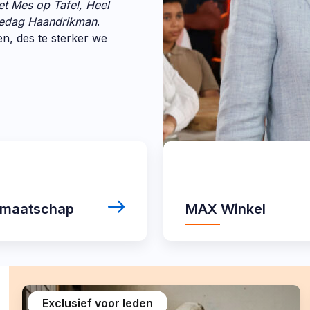
et Mes op Tafel, Heel
edag Haandrikman
.
n, des te sterker we
MAX
Winkel
idmaatschap
MAX Winkel
Exclusief voor leden