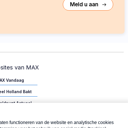
Meld u aan
sites van MAX
AX Vandaag
eel Holland Bakt
eldpunt Actueel
AX vakantieman
AX Meeting Point