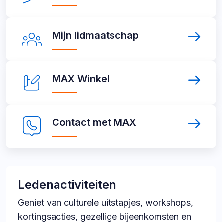
lid
links
Mijn
Mijn lidmaatschap
lidmaatschap
MAX
MAX Winkel
Winkel
Contact
Contact met MAX
met
MAX
Ledenactiviteiten
Geniet van culturele uitstapjes, workshops,
kortingsacties, gezellige bijeenkomsten en