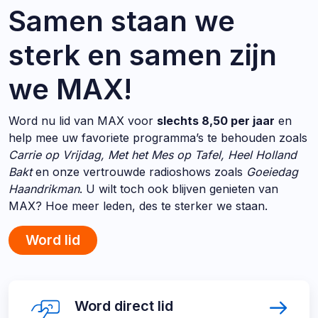
Samen staan we
sterk en samen zijn
we MAX!
Word nu lid van MAX voor
slechts 8,50 per jaar
en
help mee uw favoriete programma’s te behouden zoals
Carrie op Vrijdag, Met het Mes op Tafel, Heel Holland
Bakt
en onze vertrouwde radioshows zoals
Goeiedag
Haandrikman
. U wilt toch ook blijven genieten van
MAX? Hoe meer leden, des te sterker we staan.
Word lid
Direct
Word
Word direct lid
direct
naar