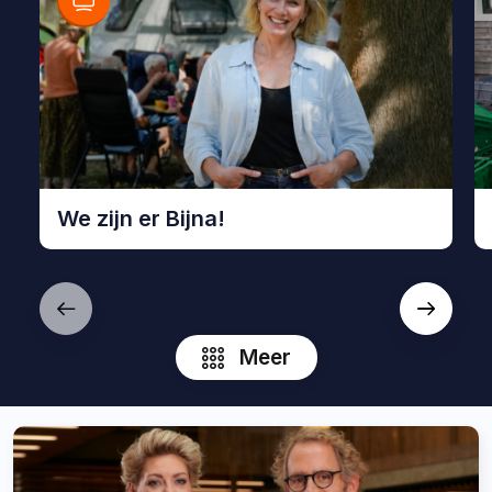
We zijn er Bijna!
Bekijk
Be
We
B
zijn
N
er
Meer
Bijna!