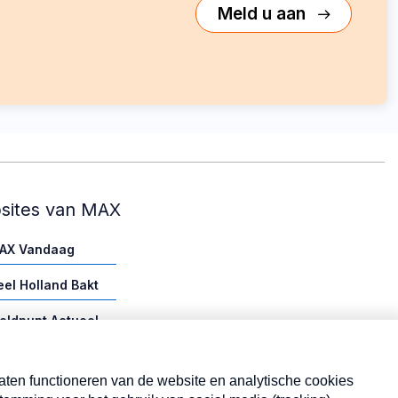
Meld u aan
sites van MAX
AX Vandaag
eel Holland Bakt
eldpunt Actueel
AX vakantieman
AX Meeting Point