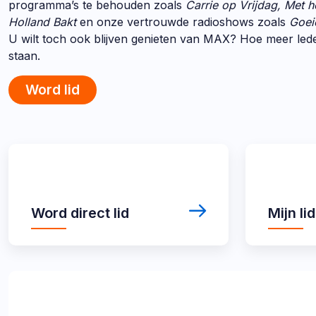
programma’s te behouden zoals
Carrie op Vrijdag, Met h
Holland Bakt
en onze vertrouwde radioshows zoals
Goei
U wilt toch ook blijven genieten van MAX? Hoe meer lede
staan.
Word lid
Direct
Word
Mijn
direct
lidmaatschap
naar
lid
links
Word direct lid
Mijn l