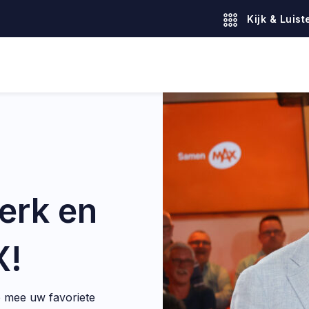
Kijk & Luist
erk en
X!
 mee uw favoriete