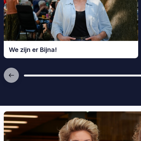
Bekijk
We zijn er Bijna!
We
zijn
er
Bijna!