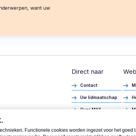
 onderwerpen, want uw
Direct naar
Web
Contact
M
Uw lidmaatschap
H
Over MAX
M
Vacatures
M
Pers
M