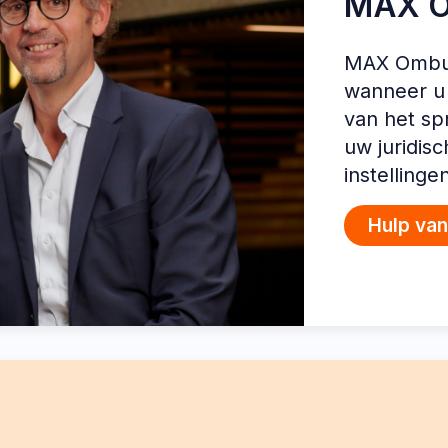
MAX 
MAX Ombud
wanneer u 
van het sp
uw juridis
instellinge
Hulp va