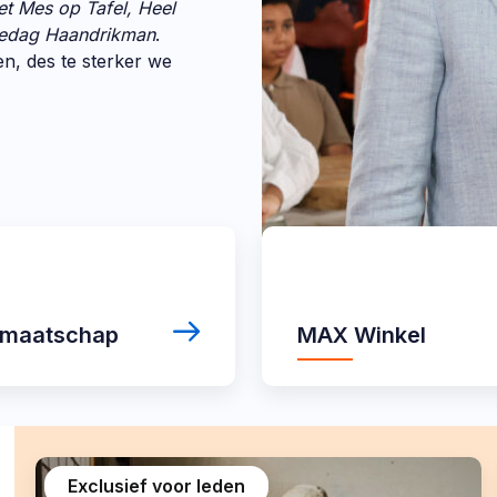
et Mes op Tafel, Heel
edag Haandrikman
.
n, des te sterker we
MAX
Winkel
idmaatschap
MAX Winkel
Exclusief voor leden