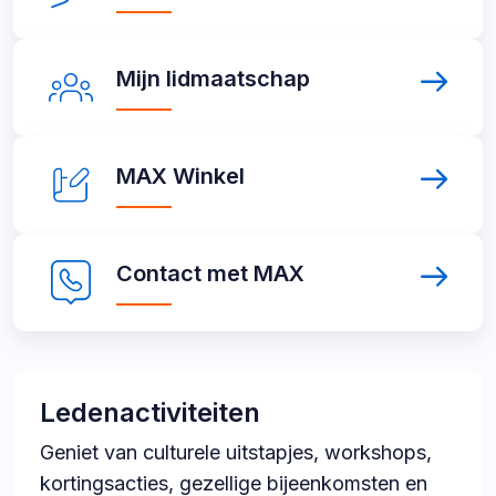
lid
links
Mijn
Mijn lidmaatschap
lidmaatschap
MAX
MAX Winkel
Winkel
Contact
Contact met MAX
met
MAX
Ledenactiviteiten
Geniet van culturele uitstapjes, workshops,
kortingsacties, gezellige bijeenkomsten en