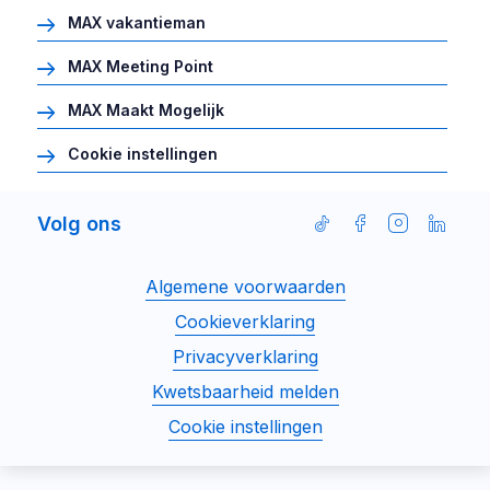
MAX vakantieman
MAX Meeting Point
MAX Maakt Mogelijk
Cookie instellingen
Volg ons
Volg
Volg
Volg
Volg
ons
ons
ons
ons
Disclaimer
Algemene voorwaarden
op
op
op
op
menu
Facebook
Instagram
Linked
TikTok
Cookieverklaring
Privacyverklaring
Kwetsbaarheid melden
Cookie instellingen