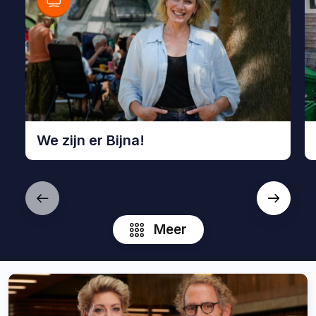
We zijn er Bijna!
Bekijk
Be
We
B
zijn
N
er
Meer
Bijna!