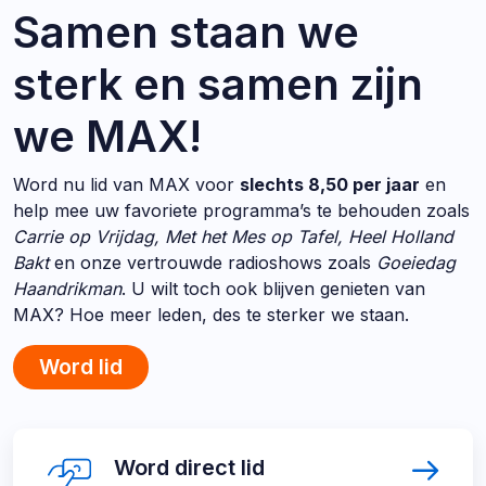
Samen staan we
sterk en samen zijn
we MAX!
Word nu lid van MAX voor
slechts 8,50 per jaar
en
help mee uw favoriete programma’s te behouden zoals
Carrie op Vrijdag, Met het Mes op Tafel, Heel Holland
Bakt
en onze vertrouwde radioshows zoals
Goeiedag
Haandrikman
. U wilt toch ook blijven genieten van
MAX? Hoe meer leden, des te sterker we staan.
Word lid
Direct
Word
Word direct lid
direct
naar